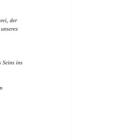
rei, der 
 unseres 
s Seins ins 
n 