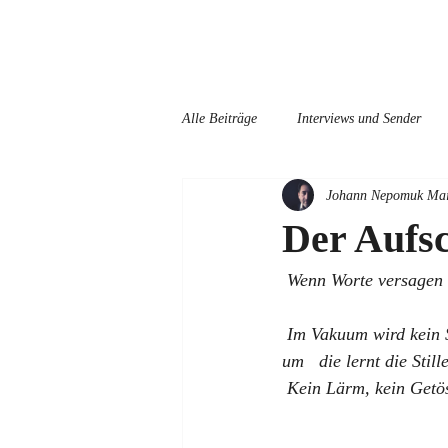
HOME
Alle Beiträge
Interviews und Sender
Johann Nepomuk Mai
Der Aufsc
 Wenn Worte versagen 
 Im Vakuum wird kein Schall   transparent. Was muss eine Gesellschaft, eine Kultur ein Mensch tun, 
um   die lernt die Stil
 Kein Lärm, kein Getös