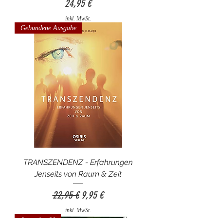
Preis
24,95 €
inkl. MwSt.
Gebundene Ausgabe
TRANSZENDENZ - Erfahrungen
Jenseits von Raum & Zeit
Standardpreis
Sale-Preis
22,95 €
9,95 €
inkl. MwSt.