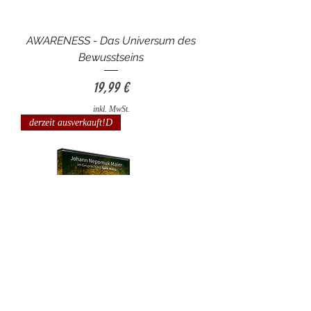
AWARENESS - Das Universum des
Bewusstseins
Preis
19,99 €
inkl. MwSt.
derzeit ausverkauft!D