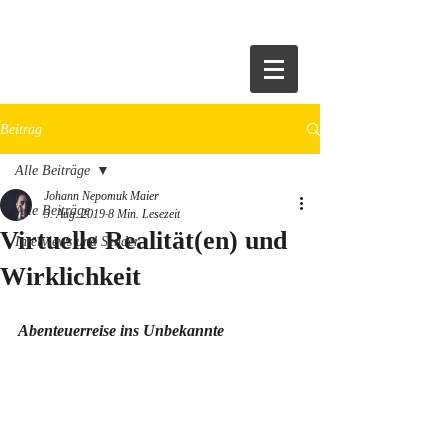
HOME
Beitrag
Alle Beiträge
Johann Nepomuk Maier
Alle Beiträge
5. Aug. 2019
8 Min. Lesezeit
Virtuelle Realität(en) und
Interviews und Sender
Wirklichkeit
Abenteuerreise ins Unbekannte