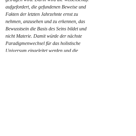
aufgefordert, die gefundenen Beweise und 
Fakten der letzten Jahrzehnte ernst zu 
nehmen, anzusehen und zu erkennen, das 
Bewusstsein die Basis des Seins bildet und 
nicht Materie. Damit würde der nächste 
Paradigmenwechsel für das holistische 
Universum eingeleitet werden und die 
Menschheit hätte neue Instrumente an der 
Hand, um ihr Überleben zu sichern und die 
Fehlentwicklungen des Materialismus 
auszumerzen.
Der Bericht der Galileo-Kommission will 
auch aufzeigen, dass die Überzeugung vom 
Bewusstsein als Ergebnis – als ein 
aufkommendes Phänomen der 
Gehirnaktivität – weder bewiesen noch 