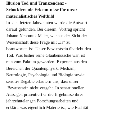
Illusion Tod und Transzendenz - 
Schockierende Erkenntnisse für unser 
materialistisches Weltbild
In  den letzten Jahrzehnten wurde die Antwort 
darauf gefunden. Bei diesem  Vortrag spricht 
Johann Nepomuk Maier, wie aus der Sicht der 
Wissenschaft diese Frage mit „Ja“ zu 
beantworten ist. Unser Bewusstsein überlebt den 
Tod. Was bisher reine Glaubenssache war, ist 
nun zum Faktum geworden. Experten aus den 
Bereichen der Quantenphysik, Medizin, 
Neurologie, Psychologie und Biologie sowie 
sensitiv Begabte erläutern uns, dass unser 
 Bewusstsein nicht vergeht. In sensationellen 
Aussagen präsentiert er die Ergebnisse ihrer 
jahrzehntelangen Forschungsarbeiten und 
erklärt, was eigentlich Materie ist, wie Realität 
entsteht und wie unser ICH-Bewusstsein nach 
dem physischen Tod weiterlebt. 
Diese unschlagbaren Indizienbeweise lassen 