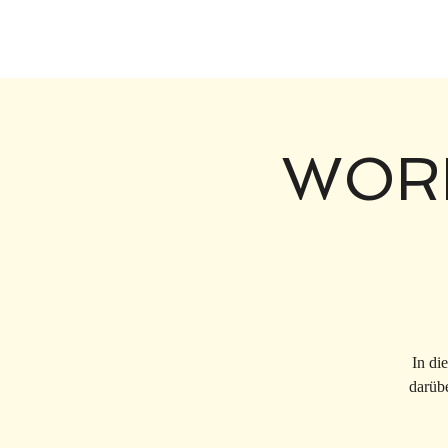
HOME
WORK
In di
darübe