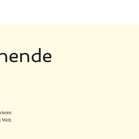
nende
vieren
n Welt.