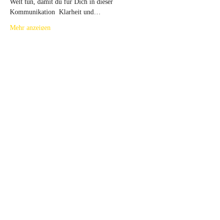
Welt tun, damit du für Dich in dieser 
Kommunikation  Klarheit und…
Mehr anzeigen
Tickets
Verkauf beendet
Tickettyp
Jenseits-Workshop SA09.07.2022
Mehr Infos
Preis
97,00 €