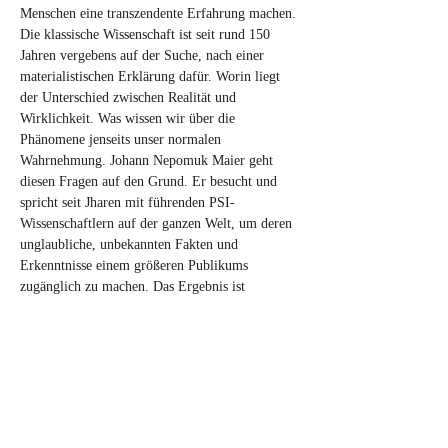
Menschen eine transzendente Erfahrung machen. 
Die klassische Wissenschaft ist seit rund 150 
Jahren vergebens auf der Suche, nach einer 
materialistischen Erklärung dafür. Worin liegt 
der Unterschied zwischen Realität und 
Wirklichkeit. Was wissen wir über die 
Phänomene jenseits unser normalen 
Wahrnehmung. Johann Nepomuk Maier geht 
diesen Fragen auf den Grund. Er besucht und 
spricht seit Jharen mit führenden PSI-
Wissenschaftlern auf der ganzen Welt, um deren 
unglaubliche, unbekannten Fakten und 
Erkenntnisse einem größeren Publikums 
zugänglich zu machen. Das Ergebnis ist 
eindeutig: Die Realität ist nicht das wofür wir 
Sie bisher gehalten haben. Ihr Bewusstsein wird 
nicht vom Gehirn erzeugt und der Tod ist nicht 
das Ende Ihrer Existenz. Erfahren Sie von den 
unbekannte Intelligenzen, jenseits von Raum 
und Zeit und erleben Sie diesen fantastischen 
augenöffner Vortrag des Spiegel-Besteller-