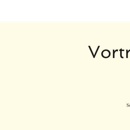
HOME
Vort
S