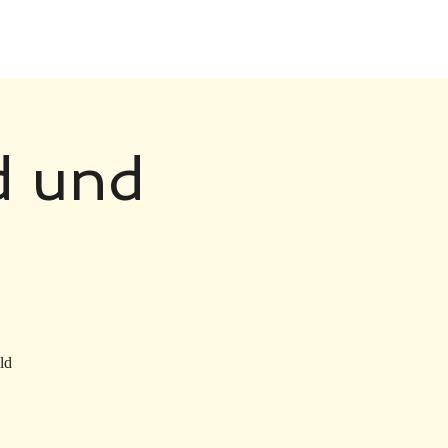
d und
ld