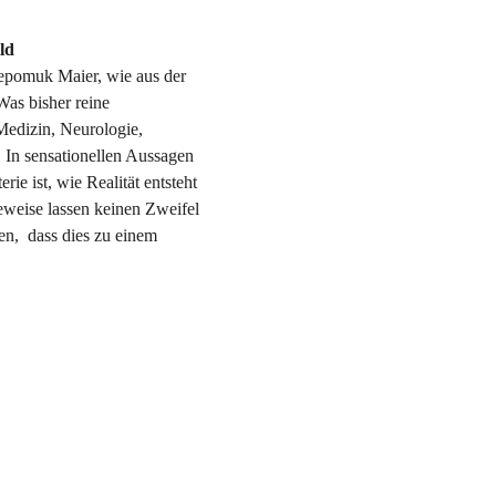
ld
Nepomuk Maier, wie aus der 
Was bisher reine 
edizin, Neurologie, 
 In sensationellen Aussagen 
ie ist, wie Realität entsteht 
weise lassen keinen Zweifel 
n,  dass dies zu einem 