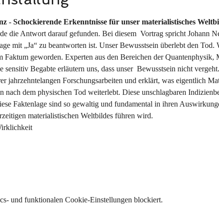
z - Schockierende Erkenntnisse für unser materialistisches Weltbi
rde die Antwort darauf gefunden. Bei diesem  Vortrag spricht Johann 
rage mit „Ja“ zu beantworten ist. Unser Bewusstsein überlebt den Tod. 
m Faktum geworden. Experten aus den Bereichen der Quantenphysik, M
 sensitiv Begabte erläutern uns, dass unser  Bewusstsein nicht vergeht.
rer jahrzehntelangen Forschungsarbeiten und erklärt, was eigentlich Mater
 nach dem physischen Tod weiterlebt. Diese unschlagbaren Indizienbe
 Diese Faktenlage sind so gewaltig und fundamental in ihren Auswirkunge
eitigen materialistischen Weltbildes führen wird. 
irklichkeit 
s- und funktionalen Cookie-Einstellungen blockiert.