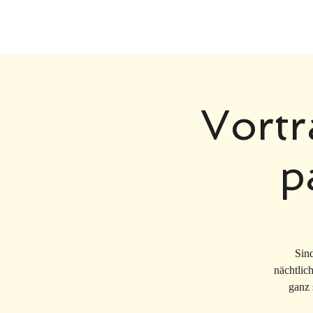
HOME
Vortr
p
Sind
nächtlic
ganz 