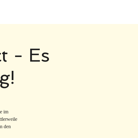
t - Es
g!
ie im
tlerweile
in den