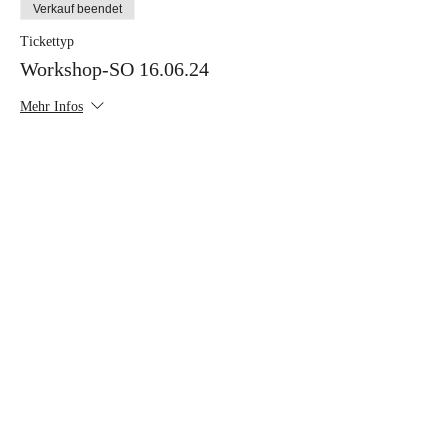
Verkauf beendet
Tickettyp
Workshop-SO 16.06.24
Mehr Infos
Preis
190,00 €
Verkauf beendet
Tickettyp
Workshop- "Schüler/Studenten"
Mehr Infos
Preis
40,00 €