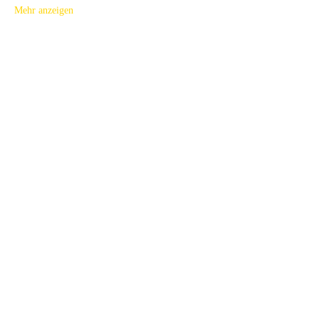
Mehr anzeigen
Tickets
Ausverkauft
Tickettyp
Einzelsitzung
Mehr Infos
Preis
189,00 €
Diese Veranstaltung ist ausverkauft