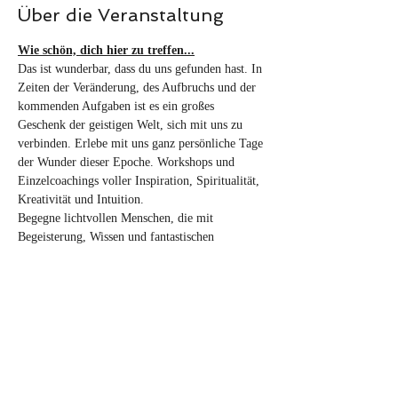
Über die Veranstaltung
Wie schön, dich hier zu treffen...
Das ist wunderbar, dass du uns gefunden hast. In 
Zeiten der Veränderung, des Aufbruchs und der 
kommenden Aufgaben ist es ein großes 
Geschenk der geistigen Welt, sich mit uns zu 
verbinden. Erlebe mit uns ganz persönliche Tage 
der Wunder dieser Epoche. Workshops und 
Einzelcoachings voller Inspiration, Spiritualität, 
Kreativität und Intuition. 
Begegne lichtvollen Menschen, die mit 
Begeisterung, Wissen und fantastischen 
Erkenntnissen und Lebensfreude dazu beitragen, 
dass wir alle unsere Zukunft neu ausrichten und 
gestalten können.  Spirituelle 
Bewusstseinserfahrungen mit visionären Coaches 
und Herzensmenschen für die Bewusstwerdung 
unserer Sinn-Projekte, die wir in unserem 
Lebensplan geschrieben haben. 
Willkommen beim 