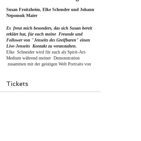
Susan Froitzheim, Elke Schender und Johann
Nepomuk Maier
Es freut mich besonders, das sich Susan bereit
erklärt hat, für euch meine Freunde und
Follower von "Jenseits des Greifbaren" einen
Live-Jenseits Kontakt zu veranstalten.
Elke Schneider wird für euch als Spirit-Art-
Medium während meiner Demonstration
zusammen mit der geistigen Welt Portraits von
euren Lieblingsseelen aus der geistigen Welt
malen. Im Nachgang wird Sie dann alle erhalten
Informationen sowie die wundervollen Portraits
Tickets
aus der geistigen Welt mit Euch teilen. Lasst
Euch überraschen!
Ablauf:
Verkauf beendet
Dein „RENDEZVOUS mit dem
Tickettyp
Jenseits®“ beginnt via Zoom um 19.30.
Rendezvous mit dem Jenseits
Bitte mache dir vorher mit dem
Programm vertraut und logge dich
Mehr Infos
rechtzeitig mit Bild und Ton ein.