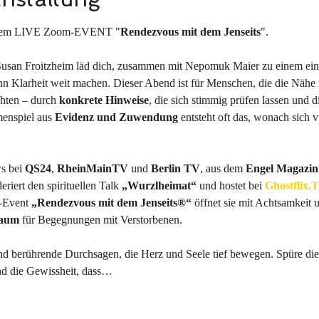
serem LIVE Zoom-EVENT "
Rendezvous mit dem Jenseits
". 
san Froitzheim läd dich, zusammen mit Nepomuk Maier zu einem einz
n Klarheit weit machen. Dieser Abend ist für Menschen, die die Nähe z
hten – durch 
konkrete Hinweise
, die sich stimmig prüfen lassen und
enspiel aus 
Evidenz und Zuwendung
 entsteht oft das, wonach sich v
s bei 
QS24
, 
RheinMainTV
 und 
Berlin TV
, aus dem 
Engel Magazin
riert den spirituellen Talk 
„Wurzlheimat“
 und hostet bei 
Ghostflix.
‑Event 
„Rendezvous mit dem Jenseits®“
 öffnet sie mit Achtsamkeit 
Raum
 für Begegnungen mit Verstorbenen.
nd berührende Durchsagen, die Herz und Seele tief bewegen. Spüre die 
nd die Gewissheit, dass…