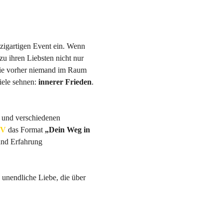
igartigen Event ein. Wenn 
u ihren Liebsten nicht nur 
 die vorher niemand im Raum 
iele sehnen: 
innerer Frieden
.
 und verschiedenen 
TV
 das Format 
„Dein Weg in 
und Erfahrung 
unendliche Liebe, die über 