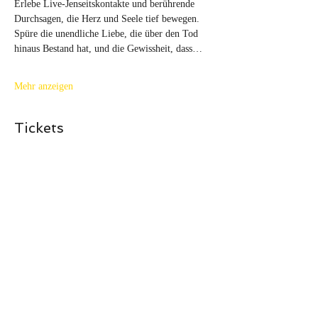
Erlebe Live-Jenseitskontakte und berührende 
Durchsagen, die Herz und Seele tief bewegen. 
Spüre die unendliche Liebe, die über den Tod 
hinaus Bestand hat, und die Gewissheit, dass…
Mehr anzeigen
Tickets
Tickettyp
Live-Jenseits Mensch&Tier
Mehr Infos
Preis
39,00 €
MwSt inbegriffen
+0,98 € Ticket-Servicegebühr
Anzahl