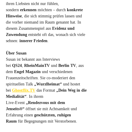
ihren Liebsten nicht nur fühlen, 
sondern 
erkennen
 möchten – durch 
konkrete 
Hinweise
, die sich stimmig prüfen lassen und 
die vorher niemand im Raum genannt hat. In 
diesem Zusammenspiel aus 
Evidenz und 
Zuwendung
 entsteht oft das, wonach sich viele 
sehnen: 
innerer Frieden
.
Über Susan
Susan ist bekannt aus Interviews 
bei 
QS24
, 
RheinMainTV
 und 
Berlin TV
, aus 
dem 
Engel Magazin
 und verschiedenen 
Frauenzeitschriften. Sie co‑moderiert den 
spirituellen Talk 
„Wurzlheimat“
 und hostet 
bei 
Ghostflix.TV
 das Format 
„Dein Weg in die 
Medialität“
. In ihrem 
Live‑Event 
„Rendezvous mit dem 
Jenseits®“
 öffnet sie mit Achtsamkeit und 
Erfahrung einen 
geschützten, ruhigen 
Raum
 für Begegnungen mit Verstorbenen.