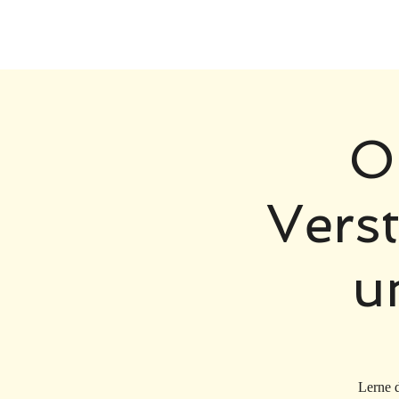
HOME
O
Vers
u
Lerne d