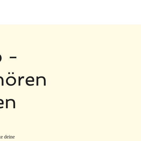
 -
hören
en
ze deine