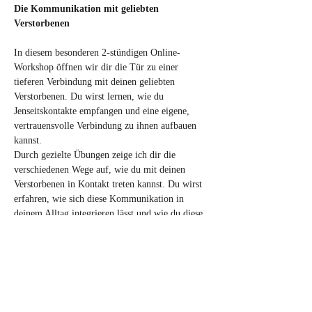
Die Kommunikation mit geliebten 
Verstorbenen
In diesem besonderen 2-stündigen Online-
Workshop öffnen wir dir die Tür zu einer 
tieferen Verbindung mit deinen geliebten 
Verstorbenen. Du wirst lernen, wie du 
Jenseitskontakte empfangen und eine eigene, 
vertrauensvolle Verbindung zu ihnen aufbauen 
kannst.
Durch gezielte Übungen zeige ich dir die 
verschiedenen Wege auf, wie du mit deinen 
Verstorbenen in Kontakt treten kannst. Du wirst 
erfahren, wie sich diese Kommunikation in 
deinem Alltag integrieren lässt und wie du diese 
Beziehung als Quelle von Trost und Kraft 
nutzen kannst.
Dieser Workshop bietet dir die Möglichkeit, die 
spirituelle Verbindung zu deinen Lieben auf eine 
neue und erfüllende Weise zu erleben. Ich freue 
mich darauf, diesen Weg mit dir gemeinsam zu 