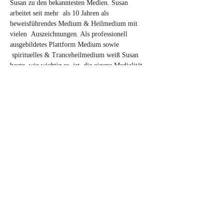
Susan zu den bekanntesten Medien. Susan 
arbeitet seit mehr  als 10 Jahren als 
beweisführendes Medium & Heilmedium mit 
vielen  Auszeichnungen. Als professionell 
ausgebildetes Plattform Medium sowie 
 spirituelles & Tranceheilmedium weiß Susan 
heute, wie wichtig es  ist, die eigene Medialität 
in allen Facetten zu erleben und vor allem 
 auszuleben.…
Mehr anzeigen
Tickets
Verkauf beendet
Tickettyp
Übungs-Zirkel
Mehr Infos