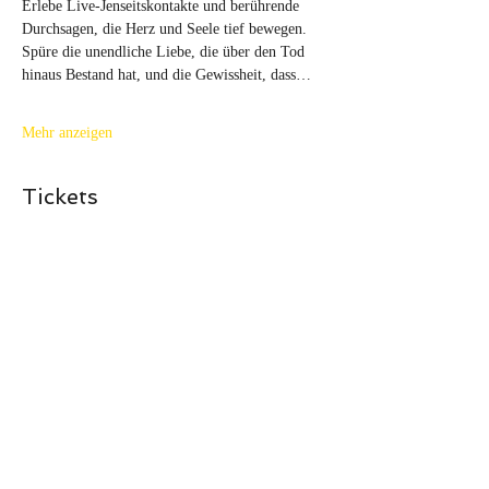
Erlebe Live-Jenseitskontakte und berührende 
Durchsagen, die Herz und Seele tief bewegen. 
Spüre die unendliche Liebe, die über den Tod 
hinaus Bestand hat, und die Gewissheit, dass…
Mehr anzeigen
Tickets
Tickettyp
Live-Jenseits Mensch&Tier
Mehr Infos
Preis
39,00 €
MwSt inbegriffen
+0,98 € Ticket-Servicegebühr
Anzahl