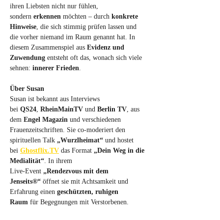
ihren Liebsten nicht nur fühlen, 
sondern 
erkennen
 möchten – durch 
konkrete 
Hinweise
, die sich stimmig prüfen lassen und 
die vorher niemand im Raum genannt hat. In 
diesem Zusammenspiel aus 
Evidenz und 
Zuwendung
 entsteht oft das, wonach sich viele 
sehnen: 
innerer Frieden
.
Über Susan
Susan ist bekannt aus Interviews 
bei 
QS24
, 
RheinMainTV
 und 
Berlin TV
, aus 
dem 
Engel Magazin
 und verschiedenen 
Frauenzeitschriften. Sie co‑moderiert den 
spirituellen Talk 
„Wurzlheimat“
 und hostet 
bei 
Ghostflix.TV
 das Format 
„Dein Weg in die 
Medialität“
. In ihrem 
Live‑Event 
„Rendezvous mit dem 
Jenseits®“
 öffnet sie mit Achtsamkeit und 
Erfahrung einen 
geschützten, ruhigen 
Raum
 für Begegnungen mit Verstorbenen.