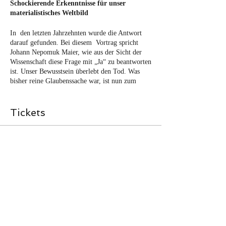
Schockierende Erkenntnisse für unser
materialistisches Weltbild
In den letzten Jahrzehnten wurde die Antwort
darauf gefunden. Bei diesem Vortrag spricht
Johann Nepomuk Maier, wie aus der Sicht der
Wissenschaft diese Frage mit „Ja“ zu beantworten
ist. Unser Bewusstsein überlebt den Tod. Was
bisher reine Glaubenssache war, ist nun zum
Faktum geworden. Experten aus den Bereichen
der Quantenphysik, Medizin, Neurologie,
Psychologie und Biologie sowie sensitiv Begabte
Tickets
erläutern uns, dass unser Bewusstsein nicht
vergeht. In sensationellen Aussagen präsentiert er
die Ergebnisse ihrer jahrzehntelangen
Verkauf beendet
Forschungsarbeiten und erklärt, was eigentlich
Materie ist, wie Realität entsteht und wie unser
Tickettyp
ICH-Bewusstsein nach dem physischen Tod
Live Vortrag "Illusion Tod"
weiterlebt. Diese unschlagbaren Indizienbeweise
lassen keinen Zweifel daran: Der Tod ist nicht
Mehr Infos
real. Diese Faktenlage sind so gewaltig und
fundamental in ihren Auswirkungen, dass dies
Preis
zu einem Paradigmenwechsel unseres derzeitigen
materialistischen Weltbildes führen wird.