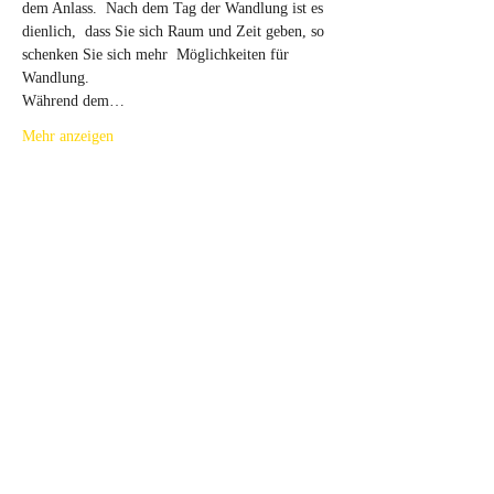
dem Anlass.  Nach dem Tag der Wandlung ist es 
dienlich,  dass Sie sich Raum und Zeit geben, so 
schenken Sie sich mehr  Möglichkeiten für 
Wandlung.
Während dem…
Mehr anzeigen
Tickets
Ausverkauft
Tickettyp
Tag der Wandlung SA 21.10.23
Mehr Infos
Preis
85,00 €