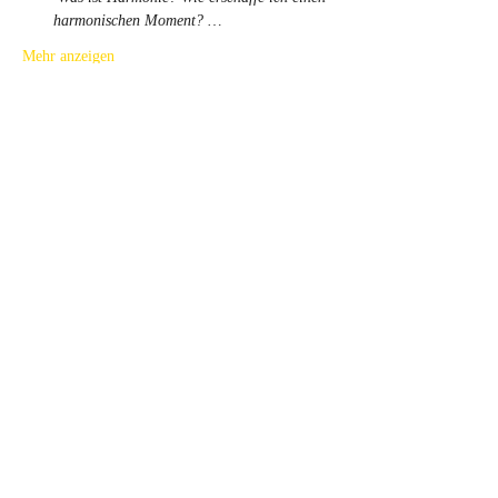
harmonischen Moment? …
Mehr anzeigen
Tickets
Verkauf beendet
Tickettyp
Gianni Workshop -Modul 5
Mehr Infos
Preis
80,00 €