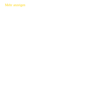
Mehr anzeigen
Tickets
Ausverkauft
Tickettyp
Gianni Balducci 29.04.23
Mehr Infos
Preis
100,00 €
Diese Veranstaltung ist ausverkauft