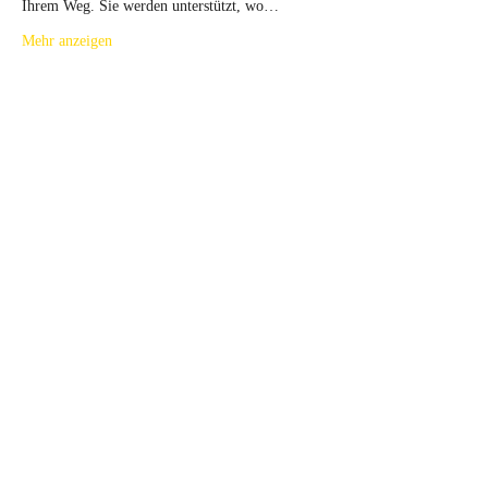
Ihrem Weg. Sie werden unterstützt, wo…
Mehr anzeigen
Tickets
Ausverkauft
Tickettyp
Gianni Balducci FR 18.03.22
Mehr Infos
Preis
100,00 €
Diese Veranstaltung ist ausverkauft