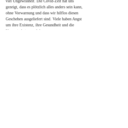
viel Ungewissheit. Die Covid-Zeit hat uns 
gezeigt, dass es plötzlich alles anders sein kann, 
ohne Vorwarnung und dass wir hilflos diesen 
Geschehen ausgeliefert sind. Viele haben Angst 
um ihre Existenz, ihre Gesundheit und die 
Ungewissheiten auf den…
Mehr anzeigen
Tickets
Verkauf beendet
Tickettyp
CreativPower®-
ZukunftsWorkshop
Mehr Infos
Preis