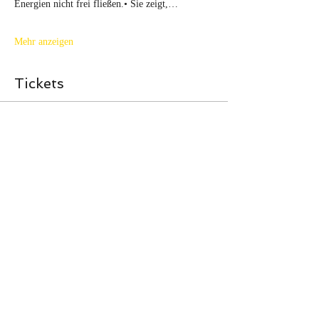
Energien nicht frei fließen.• Sie zeigt,…
Mehr anzeigen
Tickets
Tickettyp
Online-Workshop
Mehr Infos
Preis
70,00 €
MwSt inbegriffen
Anzahl