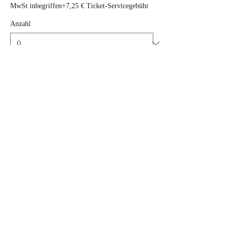
MwSt inbegriffen
+7,25 € Ticket-Servicegebühr
Anzahl
Tickettyp
Vor Ort Bezahlung 290€
Mehr Infos
Preis
In bar vor Ort 290 €
0,00 €
MwSt inbegriffen
Anzahl