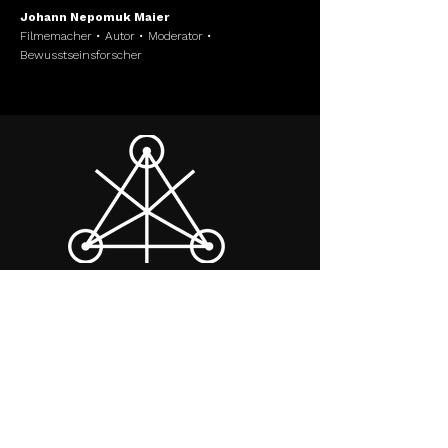
Johann Nepomuk Maier
Filmemacher • Autor • Moderator •
Bewusstseinsforscher
Dieses Symbol ist mein Zeichen.
Es s
teht für die Dreieinigkeit, die alles verbindet
in der Ewigkeit.
Verbunden durch Raum und Zeit im Diesseits
und Jenseits.